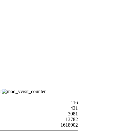
116
431
3081
13782
1618902