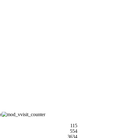
115
554
3634