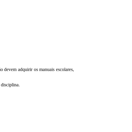
não devem
adquirir
os
manuais
escolares,
a
disciplina.