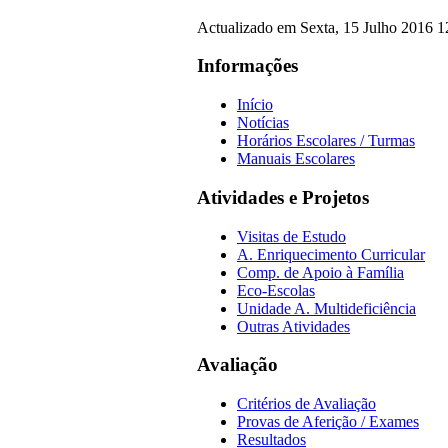
Actualizado em Sexta, 15 Julho 2016 
Informações
Início
Notícias
Horários Escolares / Turmas
Manuais Escolares
Atividades e Projetos
Visitas de Estudo
A. Enriquecimento Curricular
Comp. de Apoio à Família
Eco-Escolas
Unidade A. Multideficiência
Outras Atividades
Avaliação
Critérios de Avaliação
Provas de Aferição / Exames
Resultados